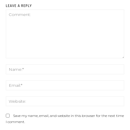
LEAVE A REPLY
Comment:
Na
Ema
We
Save my name, email, and website in this browser for the next time
I comment.