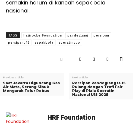
semakin harum di kancah sepak bola
nasional.
TAGS
HajirockerFoundation
pandeglang
persipan
persipanu15
sepakbola
soeratincup
Previous article
Next article
Saat Jakarta Diguncang Gas
Persipan Pandeglang U-15
Air Mata, Serang Sibuk
Pulang dengan Trofi Fair
Mengarak Telur Rebus
Play di Piala Soeratin
Nasional U15 2025
HRF Foundation