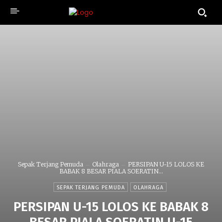
Sepak Terjang Pemuda
Olahraga
PERSIPAN U-15 LOLOS KE
BABAK 8 BESAR PIALA SOERATIN...
SEPAK TERJANG PEMUDA
OLAHRAGA
PERSIPAN U-15 LOLOS KE BABAK 8