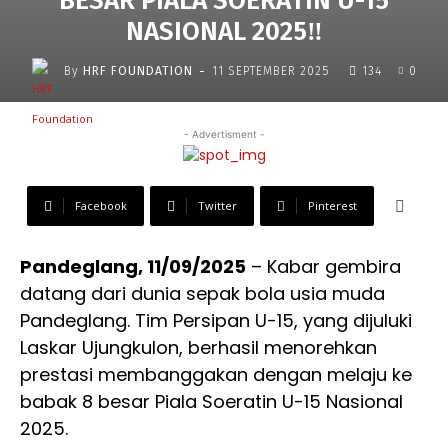
BESAR PIALA SOERATIN U-15
NASIONAL 2025‼️
-
By
HRF FOUNDATION
11 SEPTEMBER 2025
134
0
- Advertisment -
Facebook
Twitter
Pinterest
Pandeglang, 11/09/2025
– Kabar gembira
datang dari dunia sepak bola usia muda
Pandeglang. Tim Persipan U-15, yang dijuluki
Laskar Ujungkulon, berhasil menorehkan
prestasi membanggakan dengan melaju ke
babak 8 besar Piala Soeratin U-15 Nasional
2025.