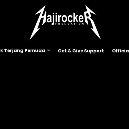
k Terjang Pemuda
Get & Give Support
Offici