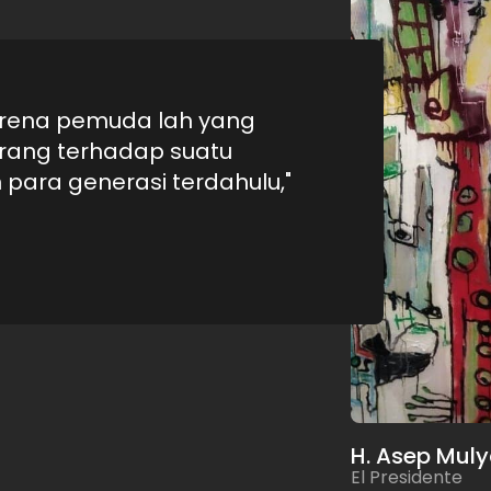
arena pemuda lah yang
ang terhadap suatu
ara generasi terdahulu,"
H. Asep Mul
El Presidente