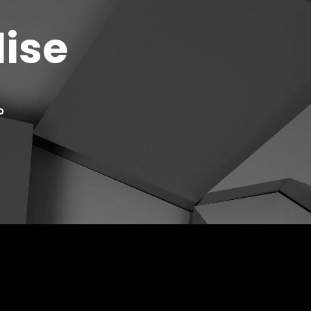
dise
?