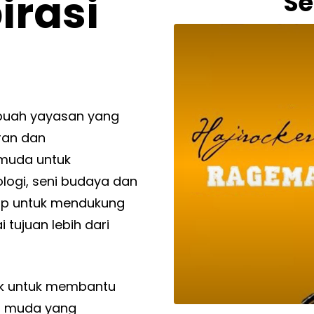
irasi
Se
buah yayasan yang
ran dan
muda untuk
ologi, seni budaya dan
siap untuk mendukung
ujuan lebih dari
k untuk membantu
i muda yang