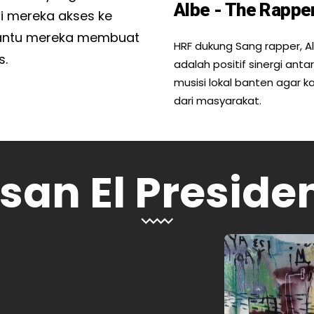
Albe - The Rappe
i mereka akses ke
bantu mereka membuat
HRF dukung Sang rapper, Alb
s.
adalah positif sinergi ant
musisi lokal banten agar k
dari masyarakat.
san El Preside