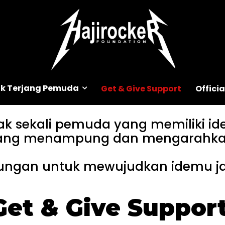
k Terjang Pemuda
Get & Give Support
Offici
 sekali pemuda yang memiliki ide
ang menampung dan mengarahka
ngan untuk mewujudkan idemu jadi
Get & Give Support