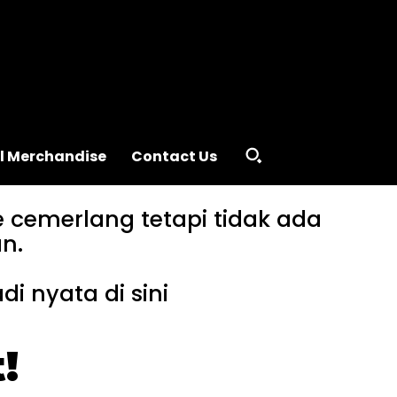
al Merchandise
Contact Us
 cemerlang tetapi tidak ada
n.
 nyata di sini
!